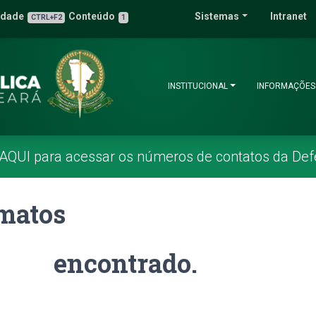
 Pública do Estado 
idade
Conteúdo
Sistemas
Intranet
3
u de Acessibilidade
CTRL+F2
1
INSTITUCIONAL
INFORMAÇÕES
 AQUI para acessar os números de contatos da Def
matos
encontrado.