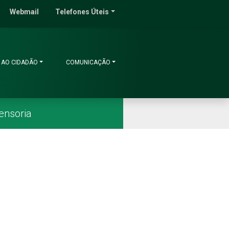
do Ceará
Webmail
Telefones Úteis
 AO CIDADÃO
COMUNICAÇÃO
ensoria