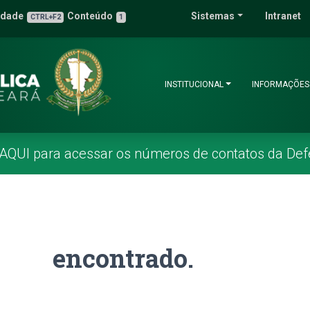
 Pública do Estado 
idade
Conteúdo
Sistemas
Intranet
3
u de Acessibilidade
CTRL+F2
1
INSTITUCIONAL
INFORMAÇÕES
 AQUI para acessar os números de contatos da Def
encontrado.