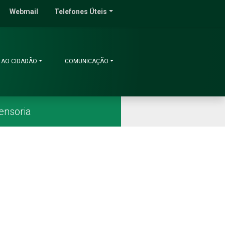
do Ceará
Webmail
Telefones Úteis
 AO CIDADÃO
COMUNICAÇÃO
ensoria