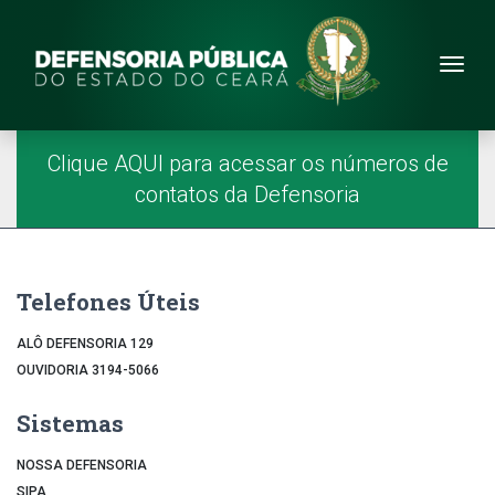
Site da Defensoria
conteúdo
Menu
Página Inicial
Menu Principal
Clique AQUI para acessar os números de
contatos da Defensoria
Telefones Úteis
ALÔ DEFENSORIA 129
OUVIDORIA 3194-5066
Sistemas
NOSSA DEFENSORIA
SIPA