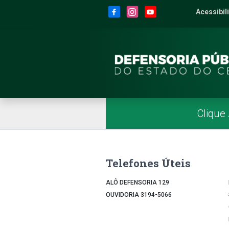
Site da Defensoria
conteúdo
Menu
Rodapé
Menu Superior
Redes Sociais
Acessibil
2
Men
Página Inicial
Menu Principal
Clique
Telefones Úteis
ALÔ DEFENSORIA 129
OUVIDORIA 3194-5066