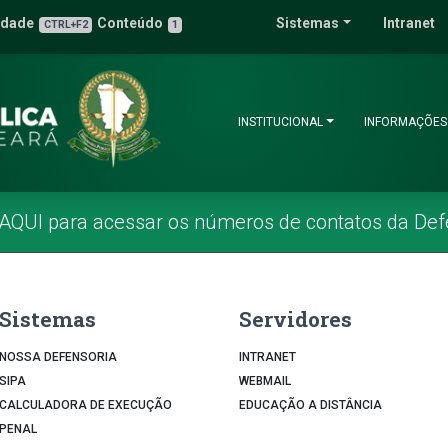
 Pública do Estado 
idade
Conteúdo
Sistemas
Intranet
3
u de Acessibilidade
CTRL+F2
1
INSTITUCIONAL
INFORMAÇÕES
 AQUI para acessar os números de contatos da Def
Sistemas
Servidores
NOSSA DEFENSORIA
INTRANET
SIPA
WEBMAIL
CALCULADORA DE EXECUÇÃO
EDUCAÇÃO A DISTÂNCIA
PENAL