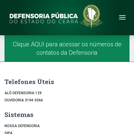
Site da Defensoria
conteúdo
Menu
Página Inicial
Menu Principal
Clique AQUI para acessar os números de
contatos da Defensoria
Telefones Úteis
ALÔ DEFENSORIA 129
OUVIDORIA 3194-5066
Sistemas
NOSSA DEFENSORIA
SIPA