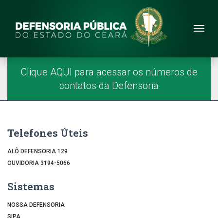
Site da Defensoria
conteúdo
Menu
Página Inicial
Menu Principal
Clique AQUI para acessar os números de
contatos da Defensoria
Telefones Úteis
ALÔ DEFENSORIA 129
OUVIDORIA 3194-5066
Sistemas
NOSSA DEFENSORIA
SIPA