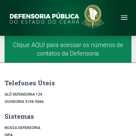
Site da Defensoria
conteúdo
Menu
Página Inicial
Menu Principal
Clique AQUI para acessar os números de
contatos da Defensoria
Telefones Úteis
ALÔ DEFENSORIA 129
OUVIDORIA 3194-5066
Sistemas
NOSSA DEFENSORIA
SIPA