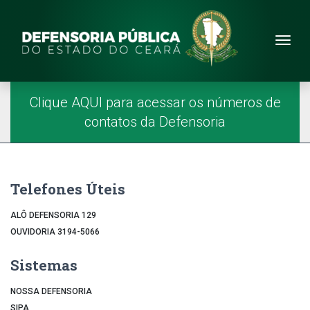
Site da Defensoria
conteúdo
Menu
Página Inicial
Menu Principal
Clique AQUI para acessar os números de
contatos da Defensoria
Telefones Úteis
ALÔ DEFENSORIA 129
OUVIDORIA 3194-5066
Sistemas
NOSSA DEFENSORIA
SIPA