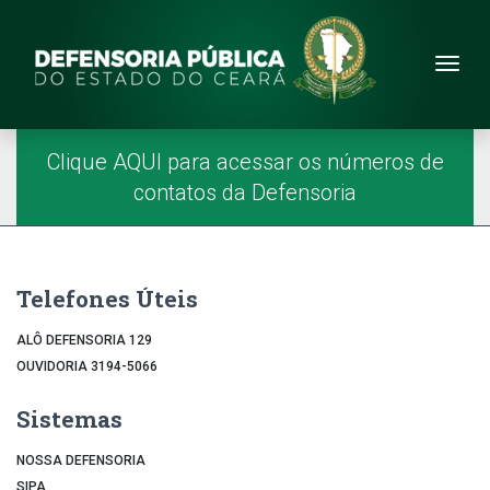
Site da Defensoria
conteúdo
Menu
Página Inicial
Menu Principal
Clique AQUI para acessar os números de
contatos da Defensoria
Telefones Úteis
ALÔ DEFENSORIA 129
OUVIDORIA 3194-5066
Sistemas
NOSSA DEFENSORIA
SIPA