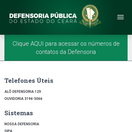
Site da Defensoria
conteúdo
Menu
Página Inicial
Menu Principal
Clique AQUI para acessar os números de
contatos da Defensoria
Telefones Úteis
ALÔ DEFENSORIA 129
OUVIDORIA 3194-5066
Sistemas
NOSSA DEFENSORIA
SIPA