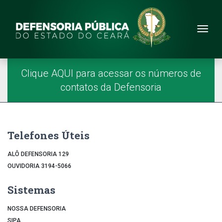
Site da Defensoria
conteúdo
Menu
Página Inicial
Menu Principal
Clique AQUI para acessar os números de
contatos da Defensoria
Telefones Úteis
ALÔ DEFENSORIA 129
OUVIDORIA 3194-5066
Sistemas
NOSSA DEFENSORIA
SIPA