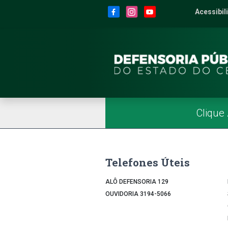
Site da Defensoria
conteúdo
Menu
Rodapé
Menu Superior
Redes Sociais
Acessibil
2
Men
Página Inicial
Menu Principal
Clique
Telefones Úteis
ALÔ DEFENSORIA 129
OUVIDORIA 3194-5066