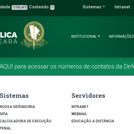
 Pública do Estado 
idade
Conteúdo
Sistemas
Intranet
3
u de Acessibilidade
CTRL+F2
1
INSTITUCIONAL
INFORMAÇÕES
 AQUI para acessar os números de contatos da Def
Sistemas
Servidores
NOSSA DEFENSORIA
INTRANET
SIPA
WEBMAIL
CALCULADORA DE EXECUÇÃO
EDUCAÇÃO A DISTÂNCIA
PENAL