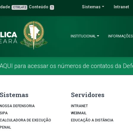
 Pública do Estado 
idade
Conteúdo
Sistemas
Intranet
3
u de Acessibilidade
CTRL+F2
1
INSTITUCIONAL
INFORMAÇÕES
 AQUI para acessar os números de contatos da Def
Sistemas
Servidores
NOSSA DEFENSORIA
INTRANET
SIPA
WEBMAIL
CALCULADORA DE EXECUÇÃO
EDUCAÇÃO A DISTÂNCIA
PENAL