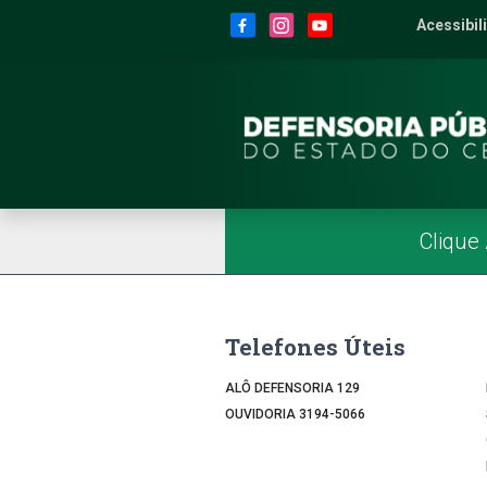
Site da Defensoria
conteúdo
Menu
Rodapé
Menu Superior
Redes Sociais
Acessibil
2
Men
Página Inicial
Menu Principal
Clique
Telefones Úteis
ALÔ DEFENSORIA 129
OUVIDORIA 3194-5066