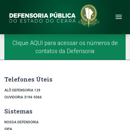
Site da Defensoria
conteúdo
Menu
Página Inicial
Menu Principal
Clique AQUI para acessar os números de
contatos da Defensoria
Telefones Úteis
ALÔ DEFENSORIA 129
OUVIDORIA 3194-5066
Sistemas
NOSSA DEFENSORIA
SIPA