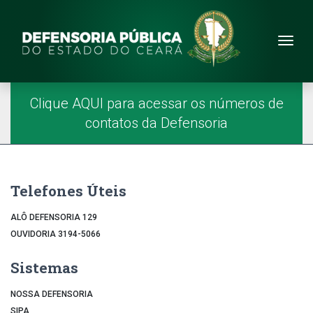
Site da Defensoria
conteúdo
Menu
Página Inicial
Menu Principal
Clique AQUI para acessar os números de
contatos da Defensoria
Telefones Úteis
ALÔ DEFENSORIA 129
OUVIDORIA 3194-5066
Sistemas
NOSSA DEFENSORIA
SIPA