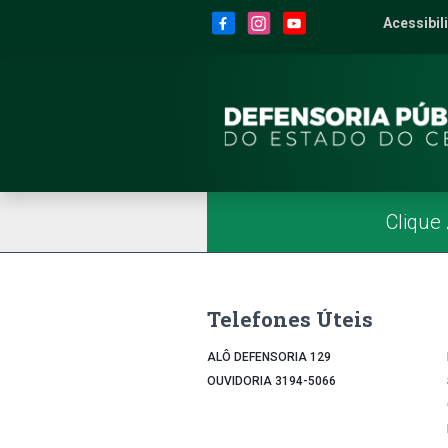
Site da Defensoria
conteúdo
Menu
Rodapé
Menu Superior
Redes Sociais
Acessibil
2
Men
Página Inicial
Menu Principal
Clique
Telefones Úteis
ALÔ DEFENSORIA 129
OUVIDORIA 3194-5066