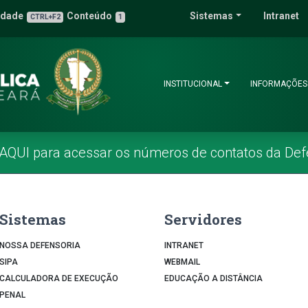
 Pública do Estado 
idade
Conteúdo
Sistemas
Intranet
3
u de Acessibilidade
CTRL+F2
1
INSTITUCIONAL
INFORMAÇÕES
 AQUI para acessar os números de contatos da Def
Sistemas
Servidores
NOSSA DEFENSORIA
INTRANET
SIPA
WEBMAIL
CALCULADORA DE EXECUÇÃO
EDUCAÇÃO A DISTÂNCIA
PENAL