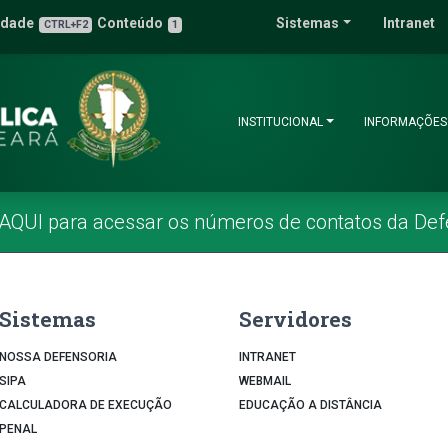
 Pública do Estado 
idade
Conteúdo
Sistemas
Intranet
3
u de Acessibilidade
CTRL+F2
1
INSTITUCIONAL
INFORMAÇÕES
 AQUI para acessar os números de contatos da Def
Sistemas
Servidores
NOSSA DEFENSORIA
INTRANET
SIPA
WEBMAIL
CALCULADORA DE EXECUÇÃO
EDUCAÇÃO A DISTÂNCIA
PENAL