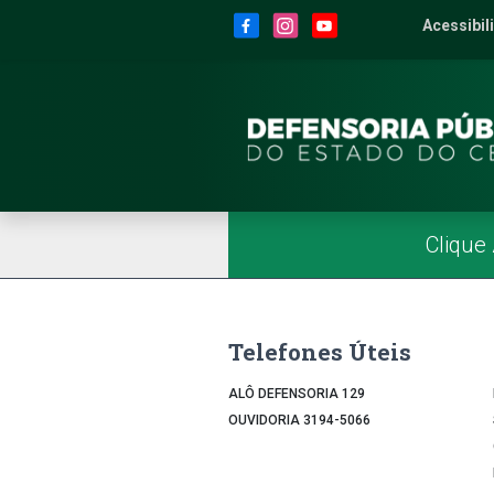
Site da Defensoria
conteúdo
Menu
Rodapé
Menu Superior
Redes Sociais
Acessibil
2
Men
Página Inicial
Menu Principal
Clique
Telefones Úteis
ALÔ DEFENSORIA 129
OUVIDORIA 3194-5066