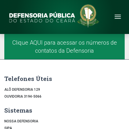
Site da Defensoria
conteúdo
Menu
Página Inicial
Menu Principal
Clique AQUI para acessar os números de
contatos da Defensoria
Telefones Úteis
ALÔ DEFENSORIA 129
OUVIDORIA 3194-5066
Sistemas
NOSSA DEFENSORIA
SIPA