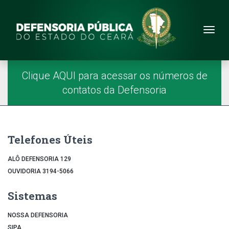
Site da Defensoria
conteúdo
Menu
Página Inicial
Menu Principal
Clique AQUI para acessar os números de
contatos da Defensoria
Telefones Úteis
ALÔ DEFENSORIA 129
OUVIDORIA 3194-5066
Sistemas
NOSSA DEFENSORIA
SIPA