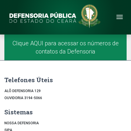
Site da Defensoria
conteúdo
Menu
Página Inicial
Menu Principal
Clique AQUI para acessar os números de
contatos da Defensoria
Telefones Úteis
ALÔ DEFENSORIA 129
OUVIDORIA 3194-5066
Sistemas
NOSSA DEFENSORIA
SIPA