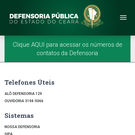
Site da Defensoria
conteúdo
Menu
Página Inicial
Menu Principal
Clique AQUI para acessar os números de
contatos da Defensoria
Telefones Úteis
ALÔ DEFENSORIA 129
OUVIDORIA 3194-5066
Sistemas
NOSSA DEFENSORIA
SIPA