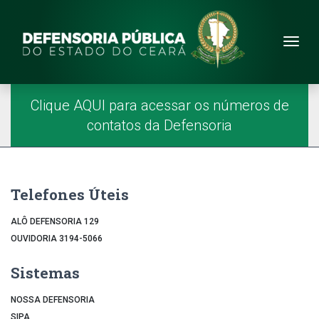
Site da Defensoria
conteúdo
Menu
Página Inicial
Menu Principal
Clique AQUI para acessar os números de
contatos da Defensoria
Telefones Úteis
ALÔ DEFENSORIA 129
OUVIDORIA 3194-5066
Sistemas
NOSSA DEFENSORIA
SIPA