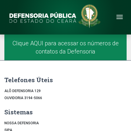
Site da Defensoria
conteúdo
Menu
Página Inicial
Menu Principal
Clique AQUI para acessar os números de
contatos da Defensoria
Telefones Úteis
ALÔ DEFENSORIA 129
OUVIDORIA 3194-5066
Sistemas
NOSSA DEFENSORIA
SIPA