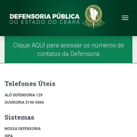
Site da Defensoria
conteúdo
Menu
Página Inicial
Menu Principal
Clique AQUI para acessar os números de
contatos da Defensoria
Telefones Úteis
ALÔ DEFENSORIA 129
OUVIDORIA 3194-5066
Sistemas
NOSSA DEFENSORIA
SIPA