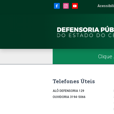
Site da Defensoria
conteúdo
Menu
Rodapé
Menu Superior
Redes Sociais
Acessibil
2
Men
Página Inicial
Menu Principal
Clique
Telefones Úteis
ALÔ DEFENSORIA 129
OUVIDORIA 3194-5066