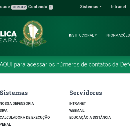
 Pública do Estado 
idade
Conteúdo
Sistemas
Intranet
3
u de Acessibilidade
CTRL+F2
1
INSTITUCIONAL
INFORMAÇÕES
 AQUI para acessar os números de contatos da Def
Sistemas
Servidores
NOSSA DEFENSORIA
INTRANET
SIPA
WEBMAIL
CALCULADORA DE EXECUÇÃO
EDUCAÇÃO A DISTÂNCIA
PENAL