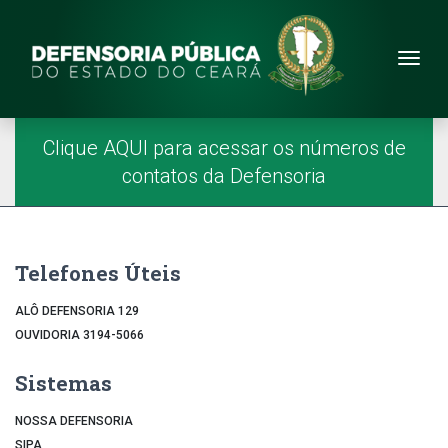
Site da Defensoria
conteúdo
Menu
Página Inicial
Menu Principal
Clique AQUI para acessar os números de
contatos da Defensoria
Telefones Úteis
ALÔ DEFENSORIA 129
OUVIDORIA 3194-5066
Sistemas
NOSSA DEFENSORIA
SIPA