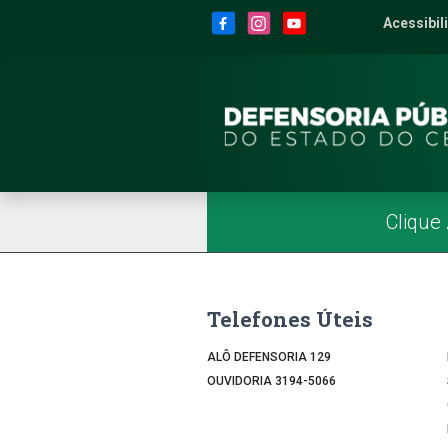
Site da Defensoria
conteúdo
Menu
Rodapé
Menu Superior
Redes Sociais
Acessibil
2
Men
Página Inicial
Menu Principal
Clique
Telefones Úteis
ALÔ DEFENSORIA 129
OUVIDORIA 3194-5066