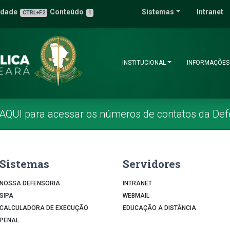
 Pública do Estado 
idade
Conteúdo
Sistemas
Intranet
3
u de Acessibilidade
CTRL+F2
1
INSTITUCIONAL
INFORMAÇÕES
 AQUI para acessar os números de contatos da Def
Sistemas
Servidores
NOSSA DEFENSORIA
INTRANET
SIPA
WEBMAIL
CALCULADORA DE EXECUÇÃO
EDUCAÇÃO A DISTÂNCIA
PENAL