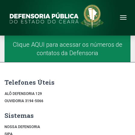
Site da Defensoria
conteúdo
Menu
Página Inicial
Menu Principal
Clique AQUI para acessar os números de
contatos da Defensoria
Telefones Úteis
ALÔ DEFENSORIA 129
OUVIDORIA 3194-5066
Sistemas
NOSSA DEFENSORIA
SIPA