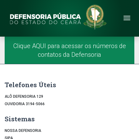
Site da Defensoria
conteúdo
Menu
Página Inicial
Menu Principal
Clique AQUI para acessar os números de
contatos da Defensoria
Telefones Úteis
ALÔ DEFENSORIA 129
OUVIDORIA 3194-5066
Sistemas
NOSSA DEFENSORIA
SIPA