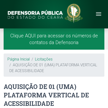
Site da Defensoria
conteúdo
Menu
Página Inicial
Menu Principal
Clique AQUI para acessar os números de
contatos da Defensoria
Breadcrumb
Página Inicial
Licitações
AQUISIÇÃO DE 01 (UMA) PLATAFORMA VERTICAL
DE ACESSIBILIDADE
AQUISIÇÃO DE 01 (UMA)
PLATAFORMA VERTICAL DE
ACESSIBILIDADE