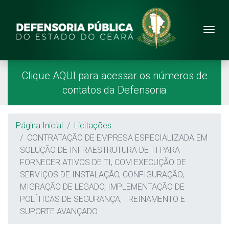
Site da Defensoria
conteúdo
Menu
Página Inicial
Menu Principal
Clique AQUI para acessar os números de
contatos da Defensoria
Breadcrumb
Página Inicial
Licitações
CONTRATAÇÃO DE EMPRESA ESPECIALIZADA EM
SOLUÇÃO DE INFRAESTRUTURA DE TI PARA
FORNECER ATIVOS DE TI, COM EXECUÇÃO DE
SERVIÇOS DE INSTALAÇÃO, CONFIGURAÇÃO,
MIGRAÇÃO DE LEGADO, IMPLEMENTAÇÃO DE
POLÍTICAS DE SEGURANÇA, TREINAMENTO E
SUPORTE AVANÇADO