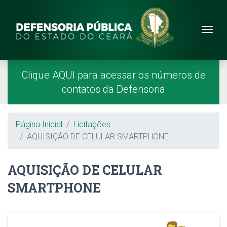
Site da Defensoria
conteúdo
Menu
Página Inicial
Menu Principal
Clique AQUI para acessar os números de
contatos da Defensoria
Breadcrumb
Página Inicial
Licitações
AQUISIÇÃO DE CELULAR SMARTPHONE
AQUISIÇÃO DE CELULAR
SMARTPHONE