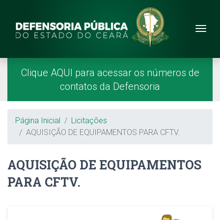
Site da Defensoria
conteúdo
Menu
Página Inicial
Menu Principal
Clique AQUI para acessar os números de
contatos da Defensoria
Breadcrumb
Página Inicial
Licitações
AQUISIÇÃO DE EQUIPAMENTOS PARA CFTV.
AQUISIÇÃO DE EQUIPAMENTOS
PARA CFTV.