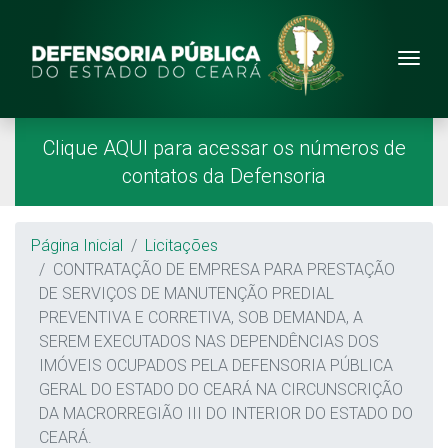
Site da Defensoria
conteúdo
Menu
Página Inicial
Menu Principal
Clique AQUI para acessar os números de
contatos da Defensoria
Breadcrumb
Página Inicial
Licitações
CONTRATAÇÃO DE EMPRESA PARA PRESTAÇÃO
DE SERVIÇOS DE MANUTENÇÃO PREDIAL
PREVENTIVA E CORRETIVA, SOB DEMANDA, A
SEREM EXECUTADOS NAS DEPENDÊNCIAS DOS
IMÓVEIS OCUPADOS PELA DEFENSORIA PÚBLICA
GERAL DO ESTADO DO CEARÁ NA CIRCUNSCRIÇÃO
DA MACRORREGIÃO III DO INTERIOR DO ESTADO DO
CEARÁ.