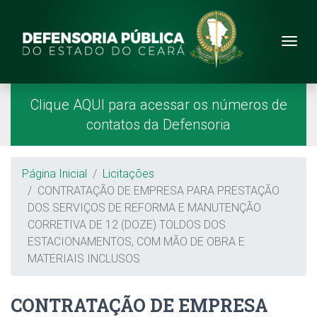
Site da Defensoria
conteúdo
Menu
Página Inicial
Menu Principal
Clique AQUI para acessar os números de
contatos da Defensoria
Breadcrumb
Página Inicial
Licitações
CONTRATAÇÃO DE EMPRESA PARA PRESTAÇÃO
DOS SERVIÇOS DE REFORMA E MANUTENÇÃO
CORRETIVA DE 12 (DOZE) TOLDOS DOS
ESTACIONAMENTOS, COM MÃO DE OBRA E
MATERIAIS INCLUSOS
CONTRATAÇÃO DE EMPRESA