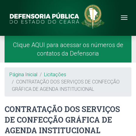
Site da Defensoria
conteúdo
Menu
Página Inicial
Menu Principal
Clique AQUI para acessar os números de
contatos da Defensoria
Breadcrumb
Página Inicial
Licitações
CONTRATAÇÃO DOS SERVIÇOS DE CONFECÇÃO
GRÁFICA DE AGENDA INSTITUCIONAL
CONTRATAÇÃO DOS SERVIÇOS
DE CONFECÇÃO GRÁFICA DE
AGENDA INSTITUCIONAL