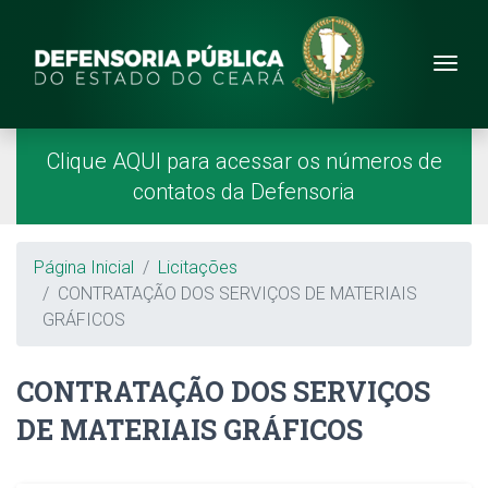
Site da Defensoria
conteúdo
Menu
Página Inicial
Menu Principal
Clique AQUI para acessar os números de
contatos da Defensoria
Breadcrumb
Página Inicial
Licitações
CONTRATAÇÃO DOS SERVIÇOS DE MATERIAIS
GRÁFICOS
CONTRATAÇÃO DOS SERVIÇOS
DE MATERIAIS GRÁFICOS