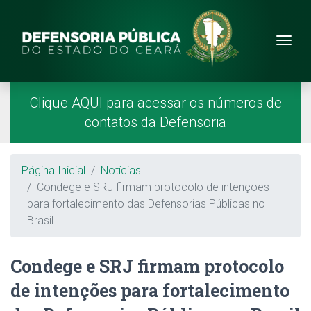
Site da Defensoria
conteúdo
Menu
Página Inicial
Menu Principal
Clique AQUI para acessar os números de
contatos da Defensoria
Breadcrumb
Página Inicial
Notícias
Condege e SRJ firmam protocolo de intenções
para fortalecimento das Defensorias Públicas no
Brasil
Condege e SRJ firmam protocolo
de intenções para fortalecimento