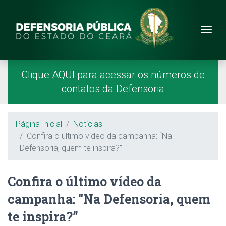
Site da Defensoria
conteúdo
Menu
Página Inicial
Menu Principal
Clique AQUI para acessar os números de
contatos da Defensoria
Breadcrumb
Página Inicial
Notícias
Confira o último vídeo da campanha: “Na
Defensoria, quem te inspira?”
Confira o último vídeo da
campanha: “Na Defensoria, quem
te inspira?”