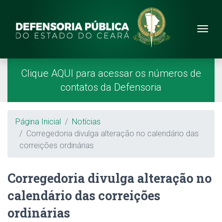
Site da Defensoria
conteúdo
Menu
Página Inicial
Menu Principal
Clique AQUI para acessar os números de
contatos da Defensoria
Breadcrumb
Página Inicial
Notícias
Corregedoria divulga alteração no calendário das
correições ordinárias
Corregedoria divulga alteração no
calendário das correições
ordinárias