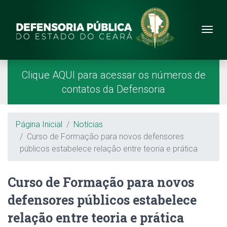
Site da Defensoria
conteúdo
Menu
Página Inicial
Menu Principal
Clique AQUI para acessar os números de
contatos da Defensoria
Breadcrumb
Página Inicial
Notícias
Curso de Formação para novos defensores
públicos estabelece relação entre teoria e prática
Curso de Formação para novos
defensores públicos estabelece
relação entre teoria e prática