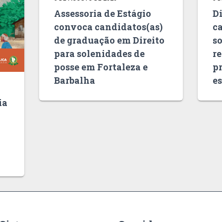
Assessoria de Estágio
Di
convoca candidatos(as)
c
de graduação em Direito
s
para solenidades de
r
posse em Fortaleza e
pr
Barbalha
es
ia