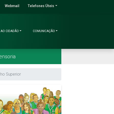
do Ceará
Webmail
Telefones Úteis
 AO CIDADÃO
COMUNICAÇÃO
ensoria
lho Superior