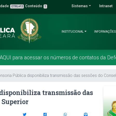
 Pública do Estado 
idade
Conteúdo
Sistemas
Intranet
3
u de Acessibilidade
CTRL+F2
1
INSTITUCIONAL
INFORMAÇÕES
 AQUI para acessar os números de contatos da Def
nsoria Pública disponibiliza transmissão das sessões do Conse
disponibiliza transmissão das
 Superior