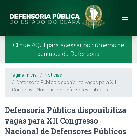
Site da Defensoria
conteúdo
Menu
Página Inicial
Menu Principal
Clique AQUI para acessar os números de
contatos da Defensoria
Breadcrumb
Página Inicial
Notícias
Defensoria Pública disponibiliza vagas para XII
Congresso Nacional de Defensores Públicos
Defensoria Pública disponibiliza
vagas para XII Congresso
Nacional de Defensores Públicos