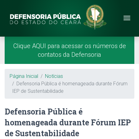
Site da Defensoria
conteúdo
Menu
Página Inicial
Menu Principal
Clique AQUI para acessar os números de
contatos da Defensoria
Breadcrumb
Página Inicial
Notícias
Defensoria Pública é homenageada durante Fórum
IEP de Sustentabilidade
Defensoria Pública é
homenageada durante Fórum IEP
de Sustentabilidade