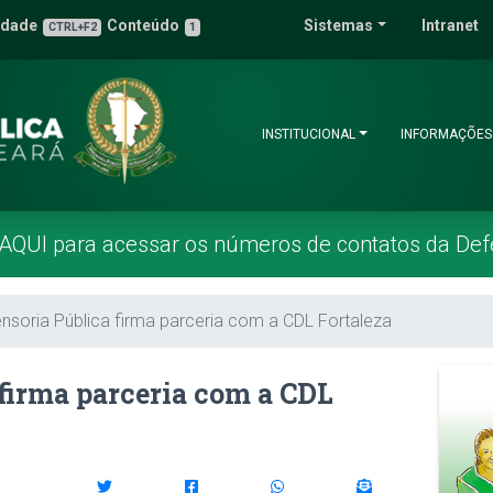
 Pública do Estado 
idade
Conteúdo
Sistemas
Intranet
3
u de Acessibilidade
CTRL+F2
1
INSTITUCIONAL
INFORMAÇÕES
 AQUI para acessar os números de contatos da Def
nsoria Pública firma parceria com a CDL Fortaleza
firma parceria com a CDL