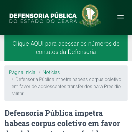
Site da Defensoria
conteúdo
Menu
Página Inicial
Menu Principal
Clique AQUI para acessar os números de
contatos da Defensoria
Breadcrumb
Página Inicial
Notícias
Defensoria Pública impetra habeas corpus coletivo
em favor de adolescentes transferidos para Presídio
Militar
Defensoria Pública impetra
habeas corpus coletivo em favor