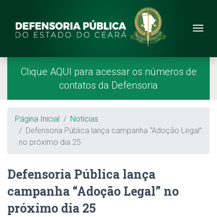
Site da Defensoria
conteúdo
Menu
Página Inicial
Menu Principal
Clique AQUI para acessar os números de
contatos da Defensoria
Breadcrumb
Página Inicial
Notícias
Defensoria Pública lança campanha “Adoção Legal”
no próximo dia 25
Defensoria Pública lança
campanha “Adoção Legal” no
próximo dia 25