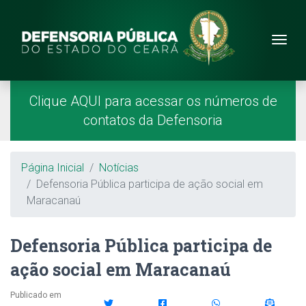
Site da Defensoria
conteúdo
Menu
Página Inicial
Menu Principal
Clique AQUI para acessar os números de
contatos da Defensoria
Breadcrumb
Página Inicial
Notícias
Defensoria Pública participa de ação social em
Maracanaú
Defensoria Pública participa de
ação social em Maracanaú
Publicado em