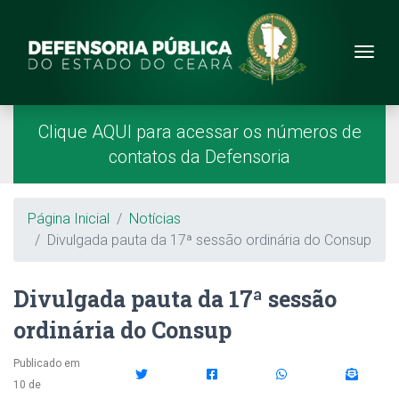
Site da Defensoria
conteúdo
Menu
Página Inicial
Menu Principal
Clique AQUI para acessar os números de
contatos da Defensoria
Breadcrumb
Página Inicial
Notícias
Divulgada pauta da 17ª sessão ordinária do Consup
Divulgada pauta da 17ª sessão
ordinária do Consup
Publicado em
10 de