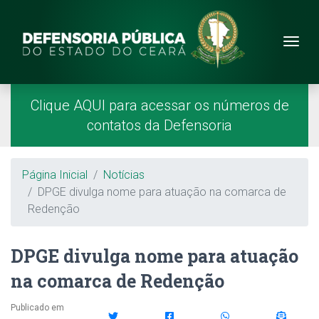
Site da Defensoria
conteúdo
Menu
Página Inicial
Menu Principal
Clique AQUI para acessar os números de
contatos da Defensoria
Breadcrumb
Página Inicial
Notícias
DPGE divulga nome para atuação na comarca de
Redenção
DPGE divulga nome para atuação
na comarca de Redenção
Publicado em